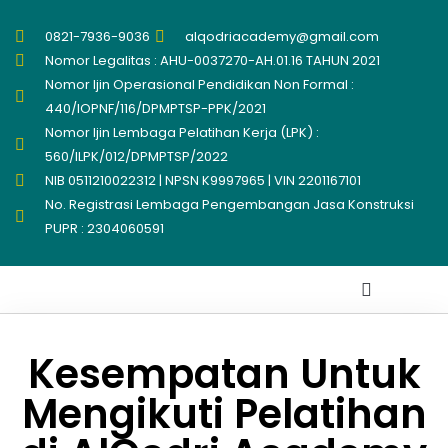
0821-7936-9036
alqodriacademy@gmail.com
Nomor Legalitas : AHU-0037270-AH.01.16 TAHUN 2021
Nomor Ijin Operasional Pendidikan Non Formal :
440/IOPNF/116/DPMPTSP-PPK/2021
Nomor Ijin Lembaga Pelatihan Kerja (LPK) :
560/ILPK/012/DPMPTSP/2022
NIB 0511210022312 | NPSN K9997965 | VIN 2201167101
No. Registrasi Lembaga Pengembangan Jasa Konstruksi
PUPR : 2304060591
Kesempatan Untuk
Tentang Kami
Lowongan Kerja
Mengikuti Pelatihan